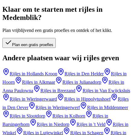
Klaar om te starten met rijles in
Medemblik
?
Plan vrijblijvend een gratis proefles en ontdek of het klikt.
Plan een gratis proefles
Andere plaatsen waar wij rijles geven
Rijles in
Hollands Kroon
Rijles in
Den Helder
Rijles in
Hoorn
Rijles in
Alkmaar
Rijles in
Julianadorp
Rijles in
Anna Paulowna
Rijles in
Breezand
Rijles in
Van Ewijcksluis
Rijles in
Wieringerwaard
Rijles in
Hippolytushoef
Rijles
in
Den Oever
Rijles in
Wieringerwerf
Rijles in
Middenmeer
Rijles in
Slootdorp
Rijles in
Kolhorn
Rijles in
Barsingerhorn
Rijles in
Niedorp
Rijles in
't Veld
Rijles in
Winkel
Rijles in
Lutjewinkel
Rijles in
Schagen
Rijles in