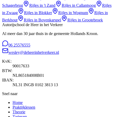
Schagerbrug
Rijles in
't Zand
Rijles in
Callantsoog
Rijles
in
Zwaag
Rijles in
Blokker
Rijles in
Wognum
Rijles in
Berkhout
Rijles in
Bovenkarspel
Rijles in
Grootebroek
Autorijschool de Heer in het Verkeer
Al meer dan 30 jaar thuis in de gemeente Hollands Kroon.
06 25576555
wesley@deheerinhetverkeer.nl
KvK:
90017633
BTW:
NL865184008B01
IBAN:
NL31 INGB 0102 3813 13
Snel naar
Home
Praktijklessen
Theorie
Tarieven