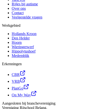
Rijles bij autisme
Over ons
Contact
Veelgestelde vragen
Werkgebied
Hollands Kroon
Den Helder
Hoorn
Wieringerwerf
Hippolytushoef
Medemblik
Erkenningen
CBR
VRB
PlanGo
On My Way
Aangesloten bij branchevereniging
Vereniging Rijschool Belang.