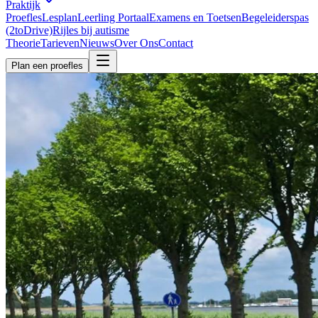
Praktijk
Proefles
Lesplan
Leerling Portaal
Examens en Toetsen
Begeleiderspas
(2toDrive)
Rijles bij autisme
Theorie
Tarieven
Nieuws
Over Ons
Contact
Plan een proefles