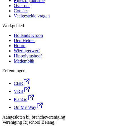
Rijles bij autisme
Over ons
Contact
Veelgestelde vragen
Werkgebied
Hollands Kroon
Den Helder
Hoorn
Wieringerwerf
Hippolytushoef
Medemblik
Erkenningen
CBR
VRB
PlanGo
On My Way
Aangesloten bij branchevereniging
Vereniging Rijschool Belang.