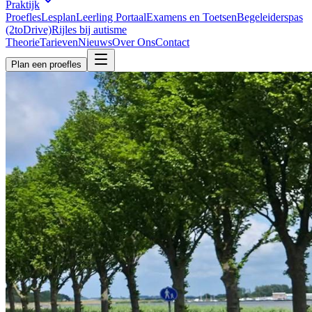
Praktijk
Proefles
Lesplan
Leerling Portaal
Examens en Toetsen
Begeleiderspas
(2toDrive)
Rijles bij autisme
Theorie
Tarieven
Nieuws
Over Ons
Contact
Plan een proefles