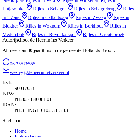
Niedorp
Rijles in
't Veld
Rijles in
Winkel
Rijles in
Lutjewinkel
Rijles in
Schagen
Rijles in
Schagerbrug
Rijles
in
't Zand
Rijles in
Callantsoog
Rijles in
Zwaag
Rijles in
Blokker
Rijles in
Wognum
Rijles in
Berkhout
Rijles in
Medemblik
Rijles in
Bovenkarspel
Rijles in
Grootebroek
Autorijschool de Heer in het Verkeer
Al meer dan 30 jaar thuis in de gemeente Hollands Kroon.
06 25576555
wesley@deheerinhetverkeer.nl
KvK:
90017633
BTW:
NL865184008B01
IBAN:
NL31 INGB 0102 3813 13
Snel naar
Home
Praktijklessen