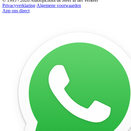
© 1995 -
2026
Autorijschool de Heer in het Verkeer
Privacyverklaring
·
Algemene voorwaarden
App ons direct