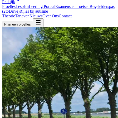
Praktijk
Proefles
Lesplan
Leerling Portaal
Examens en Toetsen
Begeleiderspas
(2toDrive)
Rijles bij autisme
Theorie
Tarieven
Nieuws
Over Ons
Contact
Plan een proefles