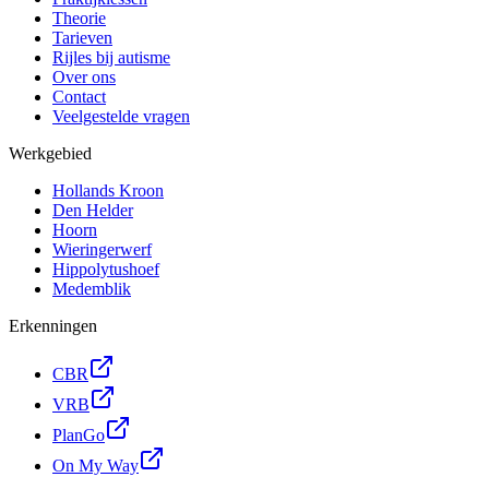
Theorie
Tarieven
Rijles bij autisme
Over ons
Contact
Veelgestelde vragen
Werkgebied
Hollands Kroon
Den Helder
Hoorn
Wieringerwerf
Hippolytushoef
Medemblik
Erkenningen
CBR
VRB
PlanGo
On My Way