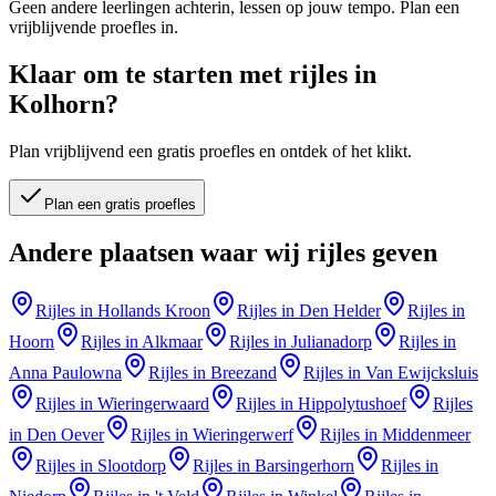
Geen andere leerlingen achterin, lessen op jouw tempo. Plan een
vrijblijvende proefles in.
Klaar om te starten met rijles in
Kolhorn
?
Plan vrijblijvend een gratis proefles en ontdek of het klikt.
Plan een gratis proefles
Andere plaatsen waar wij rijles geven
Rijles in
Hollands Kroon
Rijles in
Den Helder
Rijles in
Hoorn
Rijles in
Alkmaar
Rijles in
Julianadorp
Rijles in
Anna Paulowna
Rijles in
Breezand
Rijles in
Van Ewijcksluis
Rijles in
Wieringerwaard
Rijles in
Hippolytushoef
Rijles
in
Den Oever
Rijles in
Wieringerwerf
Rijles in
Middenmeer
Rijles in
Slootdorp
Rijles in
Barsingerhorn
Rijles in