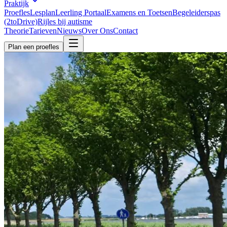
Praktijk
Proefles
Lesplan
Leerling Portaal
Examens en Toetsen
Begeleiderspas
(2toDrive)
Rijles bij autisme
Theorie
Tarieven
Nieuws
Over Ons
Contact
Plan een proefles