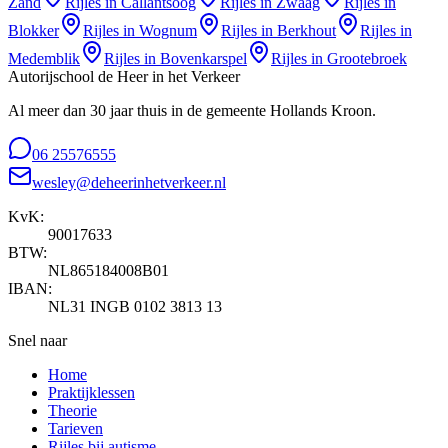
Zand
Rijles in
Callantsoog
Rijles in
Zwaag
Rijles in
Blokker
Rijles in
Wognum
Rijles in
Berkhout
Rijles in
Medemblik
Rijles in
Bovenkarspel
Rijles in
Grootebroek
Autorijschool de Heer in het Verkeer
Al meer dan 30 jaar thuis in de gemeente Hollands Kroon.
06 25576555
wesley@deheerinhetverkeer.nl
KvK:
90017633
BTW:
NL865184008B01
IBAN:
NL31 INGB 0102 3813 13
Snel naar
Home
Praktijklessen
Theorie
Tarieven
Rijles bij autisme