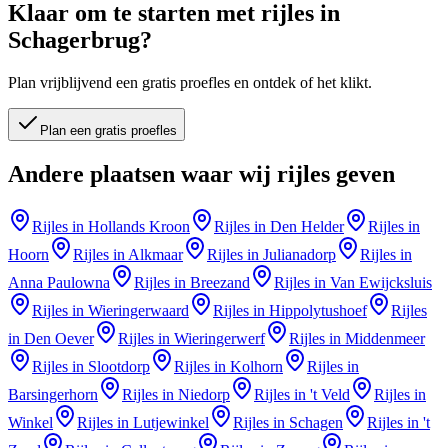
Klaar om te starten met rijles in
Schagerbrug
?
Plan vrijblijvend een gratis proefles en ontdek of het klikt.
Plan een gratis proefles
Andere plaatsen waar wij rijles geven
Rijles in
Hollands Kroon
Rijles in
Den Helder
Rijles in
Hoorn
Rijles in
Alkmaar
Rijles in
Julianadorp
Rijles in
Anna Paulowna
Rijles in
Breezand
Rijles in
Van Ewijcksluis
Rijles in
Wieringerwaard
Rijles in
Hippolytushoef
Rijles
in
Den Oever
Rijles in
Wieringerwerf
Rijles in
Middenmeer
Rijles in
Slootdorp
Rijles in
Kolhorn
Rijles in
Barsingerhorn
Rijles in
Niedorp
Rijles in
't Veld
Rijles in
Winkel
Rijles in
Lutjewinkel
Rijles in
Schagen
Rijles in
't