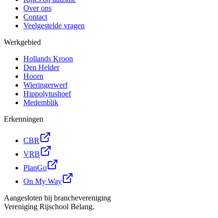
Over ons
Contact
Veelgestelde vragen
Werkgebied
Hollands Kroon
Den Helder
Hoorn
Wieringerwerf
Hippolytushoef
Medemblik
Erkenningen
CBR
VRB
PlanGo
On My Way
Aangesloten bij branchevereniging
Vereniging Rijschool Belang.