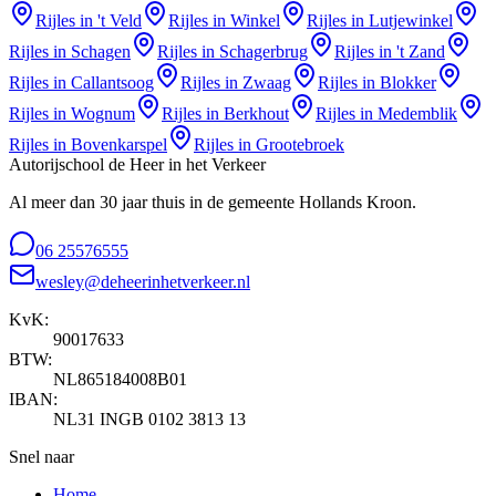
Rijles in
't Veld
Rijles in
Winkel
Rijles in
Lutjewinkel
Rijles in
Schagen
Rijles in
Schagerbrug
Rijles in
't Zand
Rijles in
Callantsoog
Rijles in
Zwaag
Rijles in
Blokker
Rijles in
Wognum
Rijles in
Berkhout
Rijles in
Medemblik
Rijles in
Bovenkarspel
Rijles in
Grootebroek
Autorijschool de Heer in het Verkeer
Al meer dan 30 jaar thuis in de gemeente Hollands Kroon.
06 25576555
wesley@deheerinhetverkeer.nl
KvK:
90017633
BTW:
NL865184008B01
IBAN:
NL31 INGB 0102 3813 13
Snel naar
Home