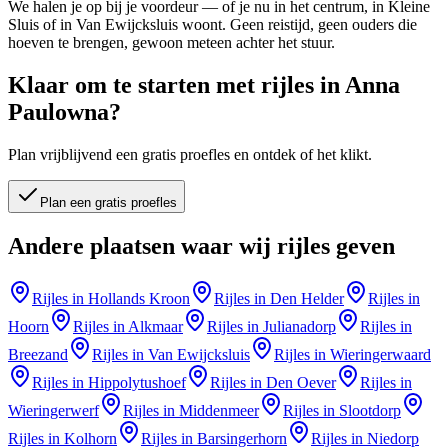
We halen je op bij je voordeur — of je nu in het centrum, in Kleine
Sluis of in Van Ewijcksluis woont. Geen reistijd, geen ouders die
hoeven te brengen, gewoon meteen achter het stuur.
Klaar om te starten met rijles in
Anna
Paulowna
?
Plan vrijblijvend een gratis proefles en ontdek of het klikt.
Plan een gratis proefles
Andere plaatsen waar wij rijles geven
Rijles in
Hollands Kroon
Rijles in
Den Helder
Rijles in
Hoorn
Rijles in
Alkmaar
Rijles in
Julianadorp
Rijles in
Breezand
Rijles in
Van Ewijcksluis
Rijles in
Wieringerwaard
Rijles in
Hippolytushoef
Rijles in
Den Oever
Rijles in
Wieringerwerf
Rijles in
Middenmeer
Rijles in
Slootdorp
Rijles in
Kolhorn
Rijles in
Barsingerhorn
Rijles in
Niedorp