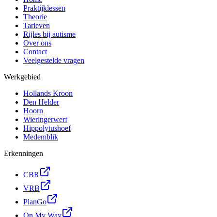
Praktijklessen
Theorie
Tarieven
Rijles bij autisme
Over ons
Contact
Veelgestelde vragen
Werkgebied
Hollands Kroon
Den Helder
Hoorn
Wieringerwerf
Hippolytushoef
Medemblik
Erkenningen
CBR
VRB
PlanGo
On My Way