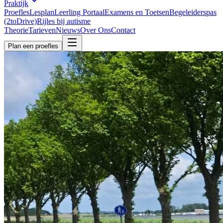
Praktijk
Proefles
Lesplan
Leerling Portaal
Examens en Toetsen
Begeleiderspas
(2toDrive)
Rijles bij autisme
Theorie
Tarieven
Nieuws
Over Ons
Contact
Plan een proefles