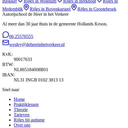
Blokker
Rijles in
Wognum
Rijles in
Berkhout
Rijles in
Medemblik
Rijles in
Bovenkarspel
Rijles in
Grootebroek
Autorijschool de Heer in het Verkeer
Al meer dan 30 jaar thuis in de gemeente Hollands Kroon.
06 25576555
wesley@deheerinhetverkeer.nl
KvK:
90017633
BTW:
NL865184008B01
IBAN:
NL31 INGB 0102 3813 13
Snel naar
Home
Praktijklessen
Theorie
Tarieven
Rijles bij autisme
Over ons