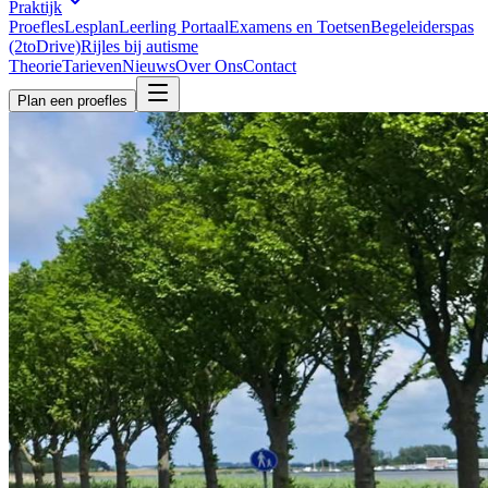
Praktijk
Proefles
Lesplan
Leerling Portaal
Examens en Toetsen
Begeleiderspas
(2toDrive)
Rijles bij autisme
Theorie
Tarieven
Nieuws
Over Ons
Contact
Plan een proefles