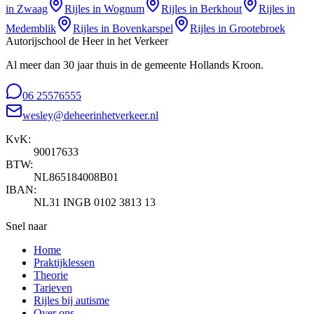
in
Zwaag
Rijles in
Wognum
Rijles in
Berkhout
Rijles in
Medemblik
Rijles in
Bovenkarspel
Rijles in
Grootebroek
Autorijschool de Heer in het Verkeer
Al meer dan 30 jaar thuis in de gemeente Hollands Kroon.
06 25576555
wesley@deheerinhetverkeer.nl
KvK:
90017633
BTW:
NL865184008B01
IBAN:
NL31 INGB 0102 3813 13
Snel naar
Home
Praktijklessen
Theorie
Tarieven
Rijles bij autisme
Over ons