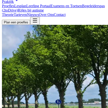
Praktijk
Proefles
Lesplan
Leerling Portaal
Examens en Toetsen
Begeleiderspas
(2toDrive)
Rijles bij autisme
Theorie
Tarieven
Nieuws
Over Ons
Contact
Plan een proefles