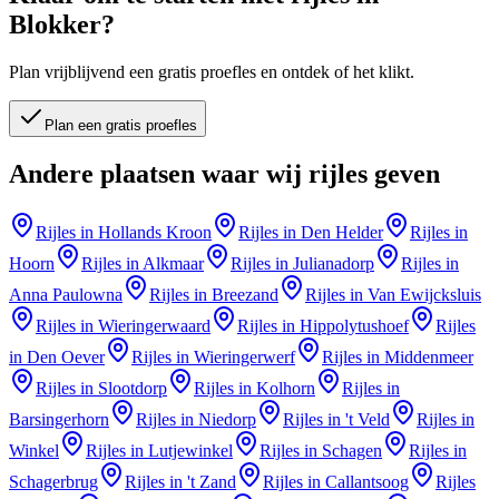
Blokker
?
Plan vrijblijvend een gratis proefles en ontdek of het klikt.
Plan een gratis proefles
Andere plaatsen waar wij rijles geven
Rijles in
Hollands Kroon
Rijles in
Den Helder
Rijles in
Hoorn
Rijles in
Alkmaar
Rijles in
Julianadorp
Rijles in
Anna Paulowna
Rijles in
Breezand
Rijles in
Van Ewijcksluis
Rijles in
Wieringerwaard
Rijles in
Hippolytushoef
Rijles
in
Den Oever
Rijles in
Wieringerwerf
Rijles in
Middenmeer
Rijles in
Slootdorp
Rijles in
Kolhorn
Rijles in
Barsingerhorn
Rijles in
Niedorp
Rijles in
't Veld
Rijles in
Winkel
Rijles in
Lutjewinkel
Rijles in
Schagen
Rijles in
Schagerbrug
Rijles in
't Zand
Rijles in
Callantsoog
Rijles