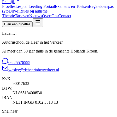
Praktijk
Proefles
Lesplan
Leerling Portaal
Examens en Toetsen
Begeleiderspas
(2toDrive)
Rijles bij autisme
Theorie
Tarieven
Nieuws
Over Ons
Contact
Plan een proefles
Laden…
Autorijschool de Heer in het Verkeer
Al meer dan 30 jaar thuis in de gemeente Hollands Kroon.
06 25576555
wesley@deheerinhetverkeer.nl
KvK:
90017633
BTW:
NL865184008B01
IBAN:
NL31 INGB 0102 3813 13
Snel naar