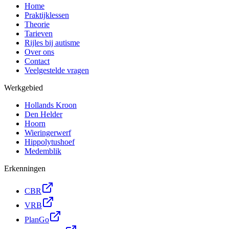
Home
Praktijklessen
Theorie
Tarieven
Rijles bij autisme
Over ons
Contact
Veelgestelde vragen
Werkgebied
Hollands Kroon
Den Helder
Hoorn
Wieringerwerf
Hippolytushoef
Medemblik
Erkenningen
CBR
VRB
PlanGo